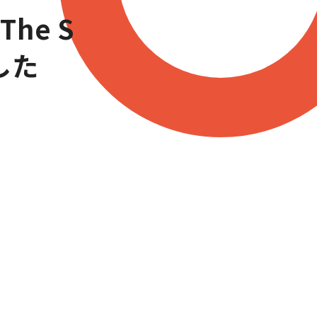
he S
した