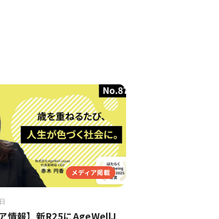
メディア掲載
8日
情報】新R25にAgeWellJ