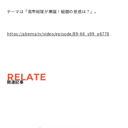
テーマは「高市総理が爆誕！組閣の思惑は？」。
https://abema.tv/video/episode/89-66_s99_p6776
RELATE
関連記事