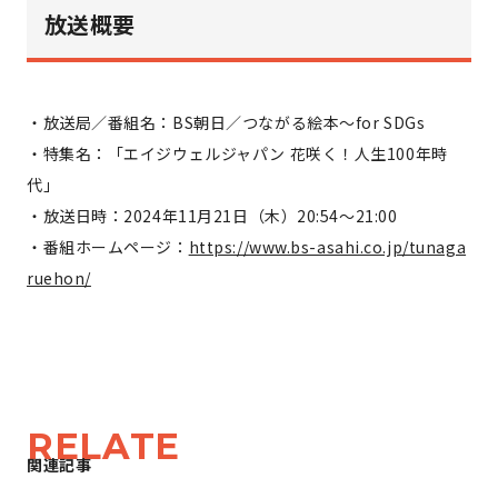
放送概要
・放送局／番組名：BS朝日／つながる絵本〜for SDGs
・特集名：「エイジウェルジャパン 花咲く！人生100年時
代」
・放送日時：2024年11月21日（木）20:54〜21:00
・番組ホームページ：
https://www.bs-asahi.co.jp/tunaga
ruehon/
RELATE
関連記事