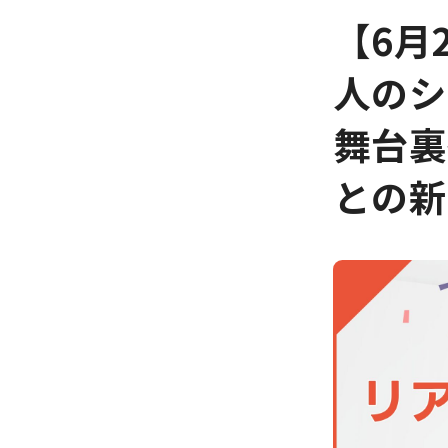
【6月
人のシ
舞台裏
との新