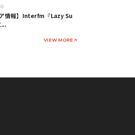
6日
情報】Interfm『Lazy Su
..
VIEW MORE