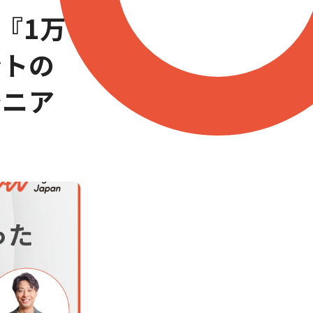
『1万
ントの
シニア