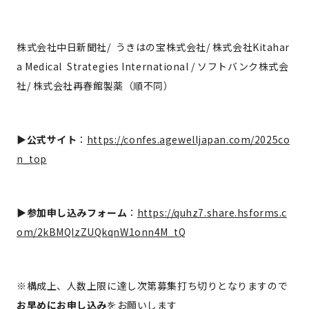
株式会社中日新聞社/ うきはの宝株式会社/ 株式会社Kitahar
a Medical Strategies International / ソフトバンク株式会
社/ 株式会社再春館製薬（順不同）
▶︎
公式サイト
：
https://confes.agewelljapan.com/2025co
n_top
▶︎
参加申し込みフォーム
：
https://quhz7.share.hsforms.c
om/2kBMQIzZUQkqnW1onn4M_tQ
※構成上、人数上限に達し次第募集打ち切りとなりますので
お早めにお申し込み
をお願いします