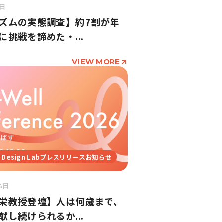
5日
ズムの実態調査】約7割が年
に挑戦を諦めた・...
VIEW MORE
ll Design Labプレスリリースお知らせ
4日
栄教授登壇】人は何歳まで、
献し続けられるか...