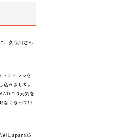
に、久保川さん
ポストにチラシを
し込みました。
AWDには元気を
せなくなってい
lJapanの5