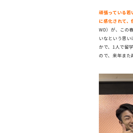
頑張っている若
に感化されて、
WD）が、この
いなという思い
かで、1人で留
ので、来年また