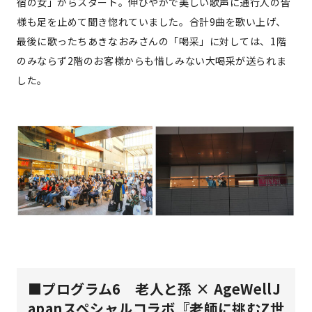
宿の女」からスタート。伸びやかで美しい歌声に通行人の皆
様も足を止めて聞き惚れていました。合計9曲を歌い上げ、
最後に歌ったちあきなおみさんの「喝采」に対しては、1階
のみならず2階のお客様からも惜しみない大喝采が送られま
した。
■プログラム6 老人と孫 × AgeWellJ
apanスペシャルコラボ『老師に挑むZ世