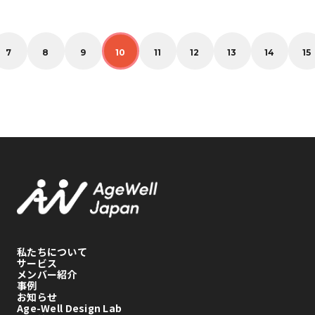
稿
の
ペ
ー
7
8
9
10
11
12
13
14
15
ジ
送
り
私たちについて
サービス
メンバー紹介
事例
お知らせ
Age-Well Design Lab