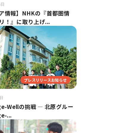
3日
ア情報】NHKの『首都圏情
リ！』に取り上げ...
プレスリリースお知らせ
8日
e-Wellの挑戦 ― 北原グルー
-...