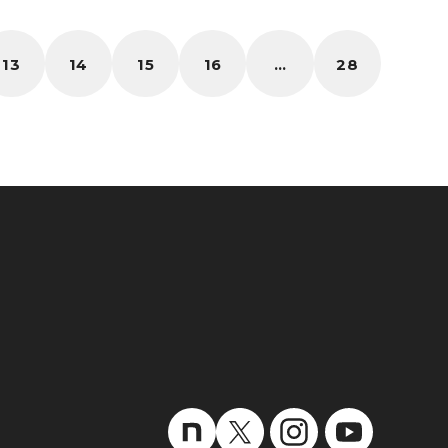
13
14
15
16
…
28